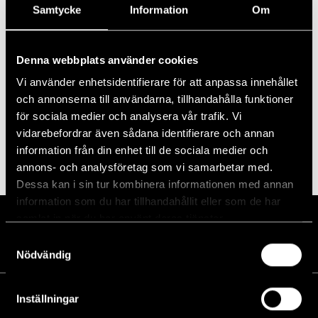
Samtycke
Information
Om
Denna webbplats använder cookies
DETALJER
ARRANGÖR
Datum:
Vi använder enhetsidentifierare för att anpassa innehållet
augusti 6
och annonserna till användarna, tillhandahålla funktioner
Tid:
för sociala medier och analysera vår trafik. Vi
vidarebefordrar även sådana identifierare och annan
17:45
information från din enhet till de sociala medier och
annons- och analysföretag som vi samarbetar med.
Dessa kan i sin tur kombinera informationen med annan
information som du har tillhandahållit eller som de har
samlat in när du har använt deras tjänster.
Samtyckesval
Nödvändig
Kalender
Inställningar