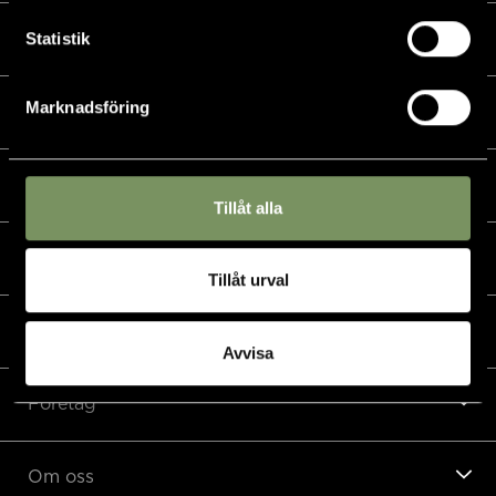
Statistik
Golf
Marknadsföring
Golfshop
Restaurang
Tillåt alla
Hotell
Tillåt urval
Padel & övriga sporter
Avvisa
Företag
Om oss