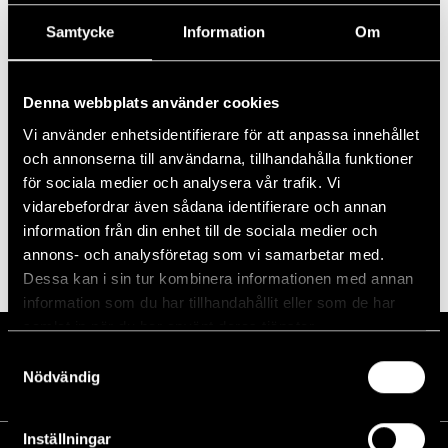
datum.
Idag
Föregående
Nästa
Evenemang
Evenema
Samtycke
Information
Om
Prenumerera på kalender
Denna webbplats använder cookies
Vi använder enhetsidentifierare för att anpassa innehållet
och annonserna till användarna, tillhandahålla funktioner
för sociala medier och analysera vår trafik. Vi
vidarebefordrar även sådana identifierare och annan
information från din enhet till de sociala medier och
annons- och analysföretag som vi samarbetar med.
Dessa kan i sin tur kombinera informationen med annan
information som du har tillhandahållit eller som de har
samlat in när du har använt deras tjänster.
Samtyckesval
Nödvändig
Inställningar