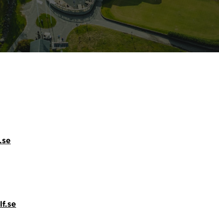
.se
f.se