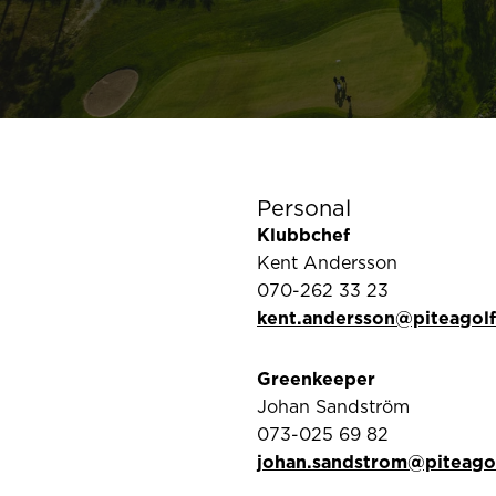
Personal
Klubbchef
Kent Andersson
070-262 33 23
kent.andersson@piteagolf
Greenkeeper
Johan Sandström
073-025 69 82
johan.sandstrom@piteagol