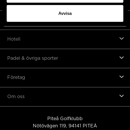
Golfshop
Avvisa
Restaurang
Hotell
Padel & övriga sporter
Företag
Om oss
Piteå Golfklubb
Nötövägen 119, 94141
PITEÅ