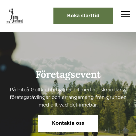
Boka starttid
Företagsevent
På Piteå Golfklubb hjälper till med att skräddarsy
företagstävlingar och arrangemang från grunden
med allt vad det innebär.
Kontakta oss