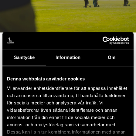
Exempel:
Utmana företagets medarbetare eller kunder på ett
Samtycke
Information
Om
spännande golfevent
Det behövs inget grönt kort eller medlemskap i
golfklubben för att delta
Denna webbplats använder cookies
Golfklubbens duktiga instruktörer inleder på driving
Vi använder enhetsidentifierare för att anpassa innehållet
rangen cirka 60 min med att guida er genom
och annonserna till användarna, tillhandahålla funktioner
golfens grunder, all utrustning och bollar ingår
för sociala medier och analysera vår trafik. Vi
Därefter följer en golfrunda på vår korthålsbana
vidarebefordrar även sådana identifierare och annan
med 9 korthål som mäter mellan 45 och 140 meter
information från din enhet till de sociala medier och
där vi spelar i lag om 3-4 personer, detta tar cirka 1-
annons- och analysföretag som vi samarbetar med.
2 timmar
Dessa kan i sin tur kombinera informationen med annan
Dagen avslutas med lunch eller middag på