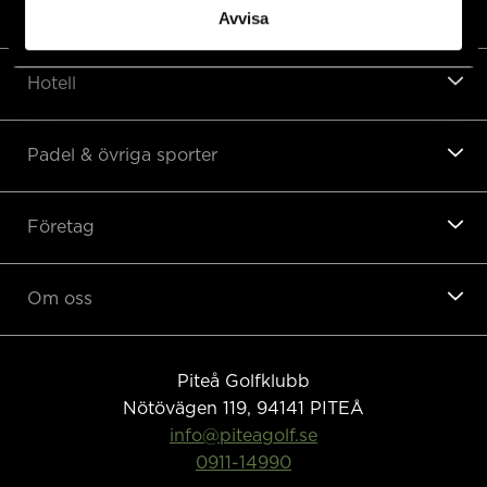
Restaurang
Avvisa
Hotell
Padel & övriga sporter
Företag
Om oss
Piteå Golfklubb
Nötövägen 119, 94141
PITEÅ
info@piteagolf.se
0911-14990