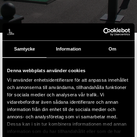
Samtycke
Information
Om
Mellan hål 1 och 18 ligger Piteå Golfklubbs 230
meter långa Driving Range. Rangens bredd är 140
Denna webbplats använder cookies
meter och längdmarkeringar finns vid 50, 100, 150
Vi använder enhetsidentifierare för att anpassa innehållet
och 200 meter. På utvalda ställen finns även
och annonserna till användarna, tillhandahålla funktioner
greener och korgar att sikta på.
för sociala medier och analysera vår trafik. Vi
vidarebefordrar även sådana identifierare och annan
I bollmaskinerna kan du använda:
information från din enhet till de sociala medier och
annons- och analysföretag som vi samarbetar med.
Poletter (köper du i kansliet eller shopen för 30
Dessa kan i sin tur kombinera informationen med annan
SEK/st)
information som du har tillhandahållit eller som de har