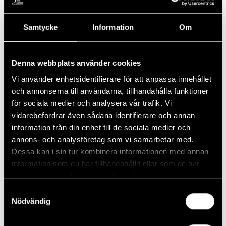
Vi har skapat två stycken grundpaket med samma
förutsättningar och tillvalsmöjligheter men på olika
Samtycke
Information
Om
banor.
Denna webbplats använder cookies
Vad som ingår i dessa grundpaket är följande:
Vi använder enhetsidentifierare för att anpassa innehållet
och annonserna till användarna, tillhandahålla funktioner
Lottning och utskrivning av startlistor
för sociala medier och analysera vår trafik. Vi
Utskrift av skräddarsydda scorekort
vidarebefordrar även sådana identifierare och annan
Incheckning och eventuell utdelning av startpaket
information från din enhet till de sociala medier och
Starter
annons- och analysföretag som vi samarbetar med.
Resultatservice
Dessa kan i sin tur kombinera informationen med annan
Skräddarsydda skyltar för närmast hål/longest
information som du har tillhandahållit eller som de har
drive-skyltar
samlat in när du har använt deras tjänster.
Plats för egen reklam, flagga mm.
Samtyckesval
Nödvändig
Tillval: