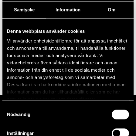
Välj
Samtycke
Information
Om
datum.
Evenemang
Föregående
Idag
Nästa
Evenema
Denna webbplats använder cookies
Prenumerera på kalender
Vi använder enhetsidentifierare för att anpassa innehållet
och annonserna till användarna, tillhandahålla funktioner
för sociala medier och analysera vår trafik. Vi
vidarebefordrar även sådana identifierare och annan
information från din enhet till de sociala medier och
annons- och analysföretag som vi samarbetar med.
Dessa kan i sin tur kombinera informationen med annan
information som du har tillhandahållit eller som de har
samlat in när du har använt deras tjänster.
Samtyckesval
Nödvändig
Inställningar