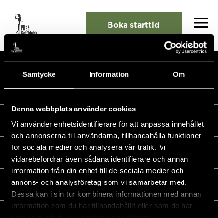
Boka starttid
Samtycke
Information
Om
Denna webbplats använder cookies
Kalender
Vi använder enhetsidentifierare för att anpassa innehållet
och annonserna till användarna, tillhandahålla funktioner
för sociala medier och analysera vår trafik. Vi
Golf
vidarebefordrar även sådana identifierare och annan
information från din enhet till de sociala medier och
annons- och analysföretag som vi samarbetar med.
Golfshop
Dessa kan i sin tur kombinera informationen med annan
information som du har tillhandahållit eller som de har
Restaurang
samlat in när du har använt deras tjänster.