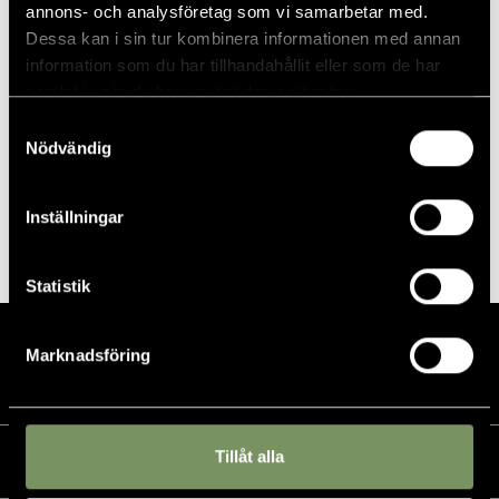
Datum:
annons- och analysföretag som vi samarbetar med.
24 maj, 2023
Dessa kan i sin tur kombinera informationen med annan
information som du har tillhandahållit eller som de har
Tid:
samlat in när du har använt deras tjänster.
08:00 - 17:00
Samtyckesval
Nödvändig
PLATS
Fastighetsbyråslingan 9 hål
Inställningar
Demo Callaway
JSM Race Tennis
Statistik
Marknadsföring
Tillåt alla
Kalender