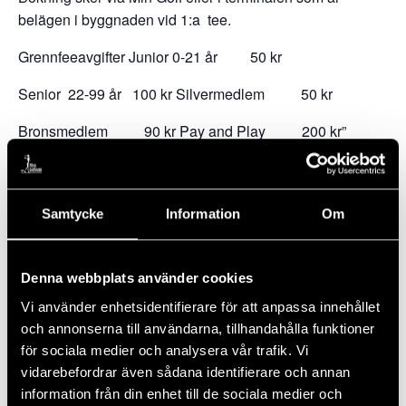
belägen i byggnaden vid 1:a tee.
Grennfeeavgifter
Junior 0-21 år 50 kr
Senior 22-99 år 100 kr
Silvermedlem 50 kr
Bronsmedlem 90 kr
Pay and Play 200 kr
Samtycke
Information
Om
Denna webbplats använder cookies
Vi använder enhetsidentifierare för att anpassa innehållet
Lägg till i kalender
och annonserna till användarna, tillhandahålla funktioner
för sociala medier och analysera vår trafik. Vi
vidarebefordrar även sådana identifierare och annan
DETALJER
information från din enhet till de sociala medier och