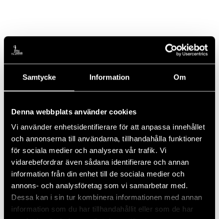
Lägg till i kalender
Samtycke
Information
Om
DETALJER
ARRANGÖR
Denna webbplats använder cookies
Datum:
Piteå GK / Callaway Golf
Vi använder enhetsidentifierare för att anpassa innehållet
27 juli, 2024
och annonserna till användarna, tillhandahålla funktioner
Tid:
för sociala medier och analysera vår trafik. Vi
15:00 - 19:00
vidarebefordrar även sådana identifierare och annan
Kostnad:
information från din enhet till de sociala medier och
$100
annons- och analysföretag som vi samarbetar med.
Dessa kan i sin tur kombinera informationen med annan
information som du har tillhandahållit eller som de har
PLATS