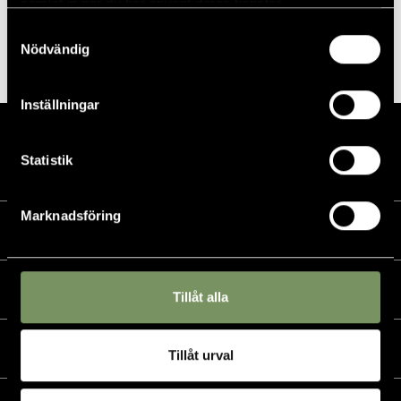
samlat in när du har använt deras tjänster.
Piteå GK
Samtyckesval
Nödvändig
Piteå Open 36 hål
KM Klubbmästerskap 2024
Inställningar
Statistik
Marknadsföring
Kalender
Golf
Tillåt alla
Golfshop
Tillåt urval