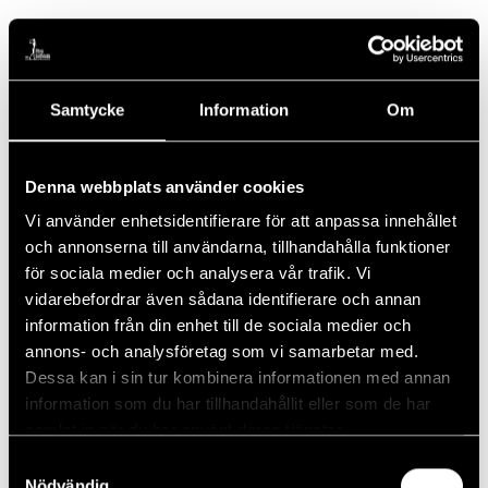
Lägg till i kalender
Samtycke
Information
Om
DETALJER
ARRANGÖR
Datum:
Placerum
Denna webbplats använder cookies
22 augusti, 2025
Vi använder enhetsidentifierare för att anpassa innehållet
Tid:
och annonserna till användarna, tillhandahålla funktioner
12:00 - 18:00
för sociala medier och analysera vår trafik. Vi
vidarebefordrar även sådana identifierare och annan
PLATS
information från din enhet till de sociala medier och
Piteå GK
annons- och analysföretag som vi samarbetar med.
Dessa kan i sin tur kombinera informationen med annan
information som du har tillhandahållit eller som de har
Golfamore Trophy 2025
Rangen Stängd, Torsdag klippning och
samlat in när du har använt deras tjänster.
renplock
Samtyckesval
Nödvändig