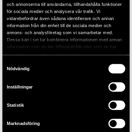
​Piteå Open 2026 arrangeras i samarbete med Ahlsell &
och annonserna till användarna, tillhandahålla funktioner
Tell
för sociala medier och analysera vår trafik. Vi
vidarebefordrar även sådana identifierare och annan
information från din enhet till de sociala medier och
annons- och analysföretag som vi samarbetar med.
Dessa kan i sin tur kombinera informationen med annan
information som du har tillhandahållit eller som de har
Lägg till i kalender
samlat in när du har använt deras tjänster.
Samtyckesval
Nödvändig
DETALJER
Start:
Inställningar
juli 23 @ 09:00
Slutar:
Statistik
juli 24 @ 17:00
Marknadsföring
IVAB 2026
Ulf Andersson Memorial