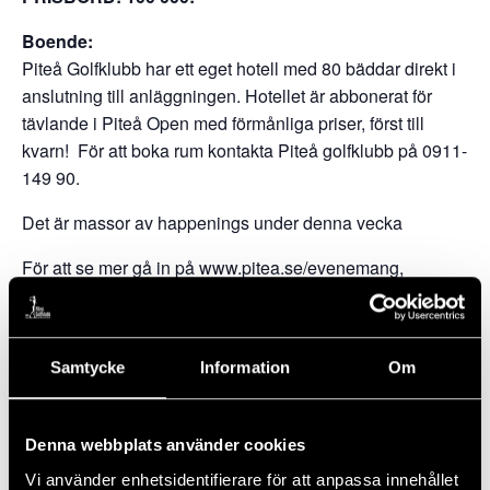
Boende:
Piteå Golfklubb har ett eget hotell med 80 bäddar direkt i
anslutning till anläggningen. Hotellet är abbonerat för
tävlande i Piteå Open med förmånliga priser, först till
kvarn! För att boka rum kontakta Piteå golfklubb på 0911-
149 90.
Det är massor av happenings under denna vecka
​För att se mer gå in på www.pitea.se/evenemang,
www.pdol.se.
Piteå Golfklubbs anläggning:
På anläggningen finns även 4 st padel inomhusbanor, 2
Samtycke
Information
Om
st utomhuspadelbanor, 4 tennisbanor (grus), multiarena,
fullstor innebandyplan, lekpark och restaurang med
Denna webbplats använder cookies
fullständiga rättigeter.
Vi använder enhetsidentifierare för att anpassa innehållet