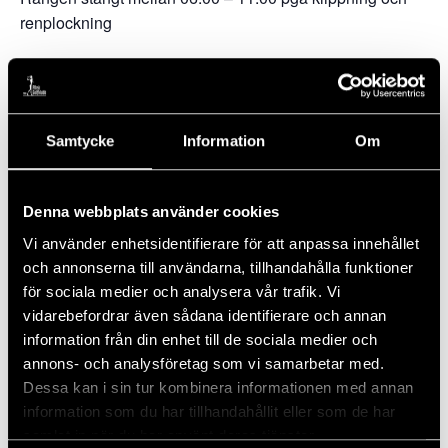
renplockning
Samtycke
Information
Om
Lägg till i kalender
Denna webbplats använder cookies
Vi använder enhetsidentifierare för att anpassa innehållet
DETALJER
och annonserna till användarna, tillhandahålla funktioner
Datum:
för sociala medier och analysera vår trafik. Vi
5 juni, 2025
vidarebefordrar även sådana identifierare och annan
Tid:
information från din enhet till de sociala medier och
06:00 - 11:00
annons- och analysföretag som vi samarbetar med.
Dessa kan i sin tur kombinera informationen med annan
Serie:
information som du har tillhandahållit eller som de har
Rangen Stängd, Torsdags klippning och renplock
samlat in när du har använt deras tjänster.