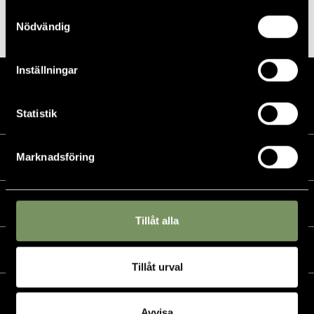
Samtyckesval
Älvsby gymnasium
Demodag
Nödvändig
Inställningar
Statistik
Marknadsföring
Kalender
Golf
Tillåt alla
Golfshop
Tillåt urval
Restaurang
Avvisa