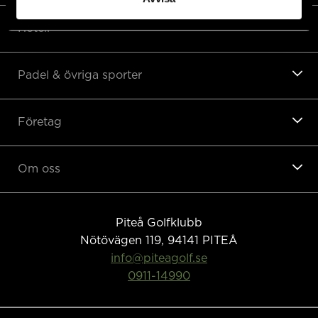
Hotell
Padel & övriga sporter
Företag
Om oss
Piteå Golfklubb
Nötövägen 119, 94141
PITEÅ
info@piteagolf.se
0911-14990