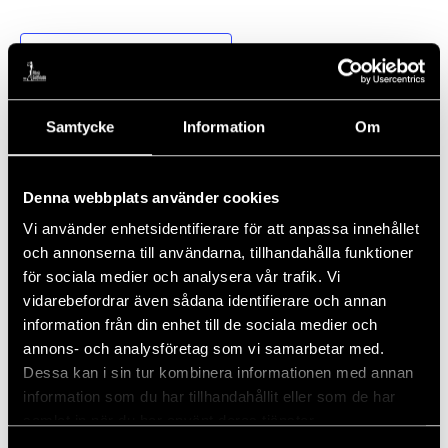
Lägg till i kalender
Samtycke
Information
Om
DETALJER
ARRANGÖR
Datum:
Piteå GK / sandfridssons
Måleri
17 augusti, 2025
Denna webbplats använder cookies
Tid:
Vi använder enhetsidentifierare för att anpassa innehållet
09:00 - 14:30
och annonserna till användarna, tillhandahålla funktioner
Kostnad:
för sociala medier och analysera vår trafik. Vi
$100 – $200
vidarebefordrar även sådana identifierare och annan
information från din enhet till de sociala medier och
PLATS
annons- och analysföretag som vi samarbetar med.
Dessa kan i sin tur kombinera informationen med annan
Piteå GK
information som du har tillhandahållit eller som de har
samlat in när du har använt deras tjänster.
Rangen Stängd, Torsdag klippning och renplock
Tell Invitational 2025