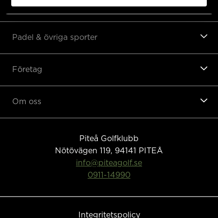
Hotell
Padel & övriga sporter
Företag
Om oss
Piteå Golfklubb
Nötövägen 119, 94141
PITEÅ
info@piteagolf.se
0911-14990
Integritetspolicy