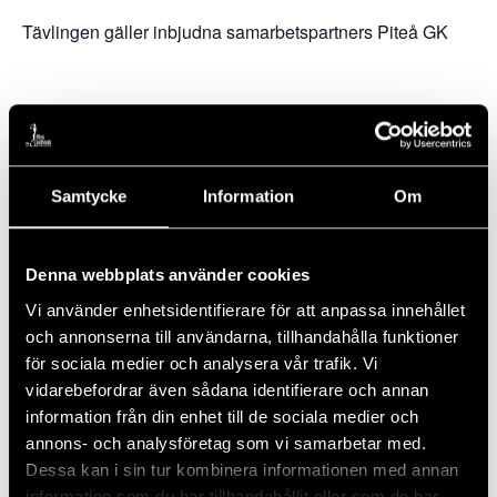
Tävlingen gäller inbjudna samarbetspartners Piteå GK
Lägg till i kalender
Samtycke
Information
Om
Denna webbplats använder cookies
DETALJER
ARRANGÖR
Vi använder enhetsidentifierare för att anpassa innehållet
Datum:
Piteå GK / Brasa BBQ
och annonserna till användarna, tillhandahålla funktioner
20 september, 2024
för sociala medier och analysera vår trafik. Vi
Tid:
vidarebefordrar även sådana identifierare och annan
16:30 - 23:00
information från din enhet till de sociala medier och
Kostnad:
annons- och analysföretag som vi samarbetar med.
Gratis
Dessa kan i sin tur kombinera informationen med annan
information som du har tillhandahållit eller som de har