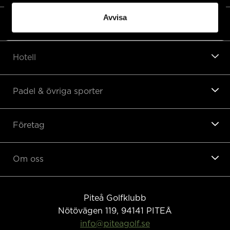
Avvisa
Restaurang
Hotell
Padel & övriga sporter
Företag
Om oss
Piteå Golfklubb
Nötövägen 119, 94141
PITEÅ
info@piteagolf.se