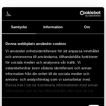
Lägg till i kalender
Samtycke
Information
Om
DETALJER
Denna webbplats använder cookies
Datum:
30 augusti, 2025
Vi använder enhetsidentifierare för att anpassa innehållet
Tid:
och annonserna till användarna, tillhandahålla funktioner
för sociala medier och analysera vår trafik. Vi
14:00 - 22:00
vidarebefordrar även sådana identifierare och annan
information från din enhet till de sociala medier och
PLATS
annons- och analysföretag som vi samarbetar med.
Piteå GK
Dessa kan i sin tur kombinera informationen med annan
information som du har tillhandahållit eller som de har
NVGF Junior Tour
Golf avslutning för golfungdomar som deltagit i
samlat in när du har använt deras tjänster.
Junior träningarna 2025
Final
Samtyckesval