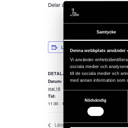
Delar av rangen abonnerad
Samtycke
Lägg till i kalender
Denna webbplats använder 
Vi använder enhetsidentifierar
sociala medier och analysera 
DETALJER
till de sociala medier och a
med annan information som du 
Datum:
maj 18
Samtyckesval
Tid:
Nödvändig
11:30 - 16:30
Läns match Norrbotten vs Västerbot