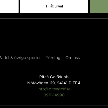
Tillåt urval
Padel & övriga sporter
Företag
Om oss
Piteå Golfklubb
Nötövägen 119, 94141
PITEÅ
info@piteagolf.se
0911-14990