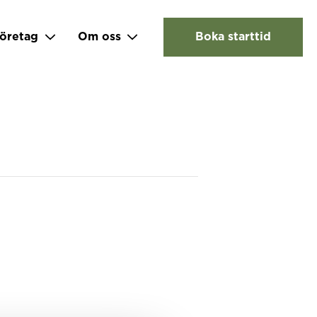
öretag
Om oss
Boka starttid