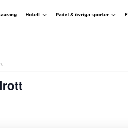
taurang
Hotell
Padel & övriga sporter
F
m.
rott