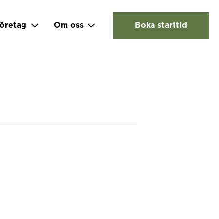
öretag
Om oss
Boka starttid