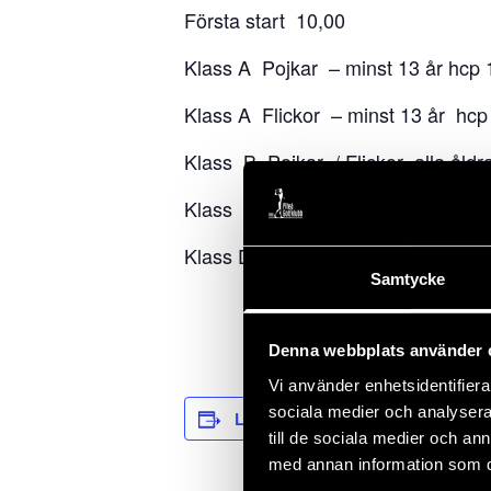
Första start 10,00
Klass A Pojkar – minst 13 år hcp 1
Klass A Flickor – minst 13 år hcp 
Klass B Pojkar / Flickor alla åldrar
Klass C Pojkar / Flickor alla åldra
Klass D Pojkar / Flickor hcp 36,1 
Samtycke
Denna webbplats använder 
Vi använder enhetsidentifierar
sociala medier och analysera 
Lägg till i kalender
till de sociala medier och a
med annan information som du 