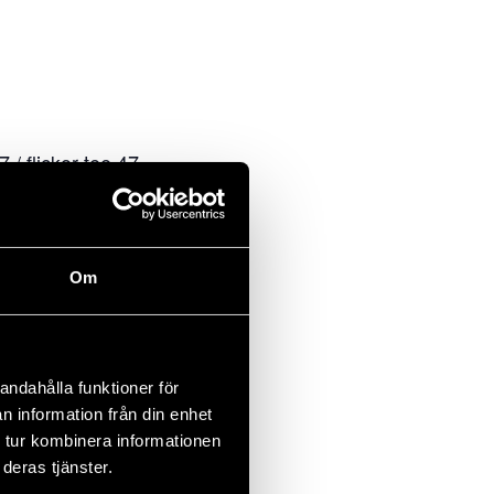
 / flickor tee 47
 tee 57/ flickor tee 47
Om
andahålla funktioner för
n information från din enhet
 tur kombinera informationen
deras tjänster.