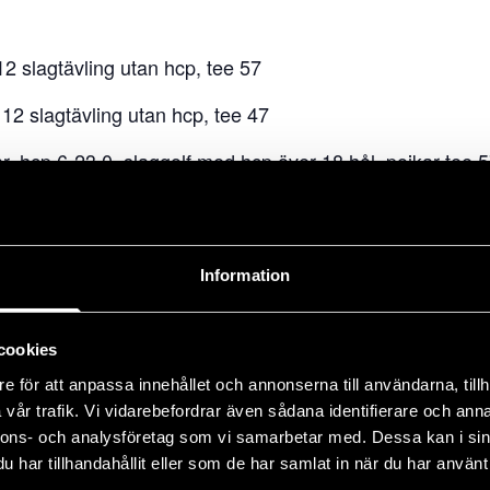
2 slagtävling utan hcp, tee 57
12 slagtävling utan hcp, tee 47
, hcp 6-23,0, slaggolf med hcp över 18 hål, pojkar tee 57
r, hcp 23,1-36,0, Poängbogey med hcp över 18 hål, pojkar
eller högre, Poängbogey över 9 hål, tee 47
Information
cookies
e för att anpassa innehållet och annonserna till användarna, tillh
vår trafik. Vi vidarebefordrar även sådana identifierare och anna
nnons- och analysföretag som vi samarbetar med. Dessa kan i sin
har tillhandahållit eller som de har samlat in när du har använt 