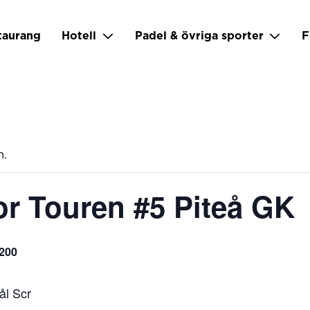
taurang
Hotell
Padel & övriga sporter
F
m.
r Touren #5 Piteå GK
200
ål Scr