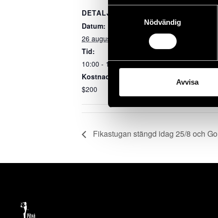
Samtyckesval
DETALJER
PLATS
Nödvändig
Datum:
Piteå GK
26 augusti, 2023
Tid:
10:00 - 15:00
Kostnad:
Avvisa
$200
Fikastugan stängd idag 25/8 och Gol