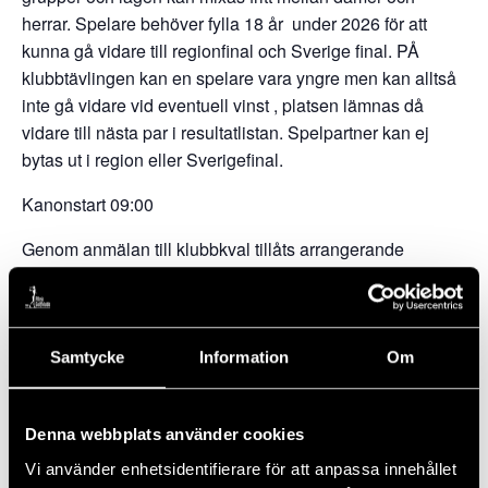
herrar. Spelare behöver fylla 18 år under 2026 för att
kunna gå vidare till regionfinal och Sverige final. PÅ
klubbtävlingen kan en spelare vara yngre men kan alltså
inte gå vidare vid eventuell vinst , platsen lämnas då
vidare till nästa par i resultatlistan. Spelpartner kan ej
bytas ut i region eller Sverigefinal.
Kanonstart 09:00
Genom anmälan till klubbkval tillåts arrangerande
golfklubb att vidarebefordra deltagaruppgifter till
tävlingsledningen på Volvo Car Sverige.
Spelares kontaktuppgifter kommer att behandlas i syfte att
Samtycke
Information
Om
administrera tävlingen samt planerade
marknadsföringsaktiviteter.
Denna webbplats använder cookies
Uppgifterna sparas i 12 månader. För fullständig
Vi använder enhetsidentifierare för att anpassa innehållet
beskrivning av vår personuppgiftshantering i tävlingen