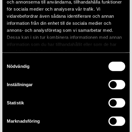
och annonserna till användarna, tillhandahålla funktioner
hänvisar vi till vår tävlingssajt volvocars.se/golf.
för sociala medier och analysera vår trafik. Vi
vidarebefordrar även sådana identifierare och annan
information från din enhet till de sociala medier och
annons- och analysföretag som vi samarbetar med.
Dessa kan i sin tur kombinera informationen med annan
information som du har tillhandahållit eller som de har
Lägg till i kalender
samlat in när du har använt deras tjänster.
Samtyckesval
Nödvändig
DETALJER
Datum:
Inställningar
juli 10
Tid:
09:00 - 15:00
Statistik
Lindbäcks Cup
IVAB 2026
Marknadsföring