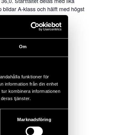
36,0. Startfältet delas med lika
bildar A-klass och hälft med högst
ngarna.
Om
andahålla funktioner för
n information från din enhet
 tur kombinera informationen
deras tjänster.
Marknadsföring