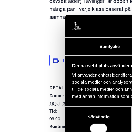
oavsett ålder) Tävlingen är öppen fö
många par i varje klass baserat p
sammanlagd hcp bildar B-klass. Pa
Samtycke
Lägg till i kalender
Denna webbplats använder 
Vi använder enhetsidentifierar
sociala medier och analysera 
DETALJER
ARRANGÖ
till de sociala medier och a
Datum:
Piteå GK / Bil
med annan information som du 
19 juli, 2024
Samtyckesval
Tid:
Nödvändig
09:00 - 15:00
Kostnad: