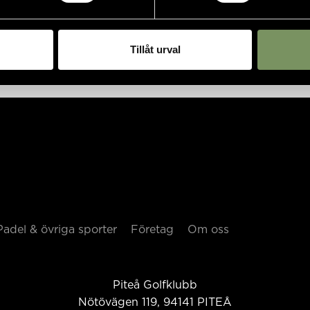
Tillåt urval
Padel & övriga sporter
Företag
Om oss
Piteå Golfklubb
Nötövägen 119, 94141
PITEÅ