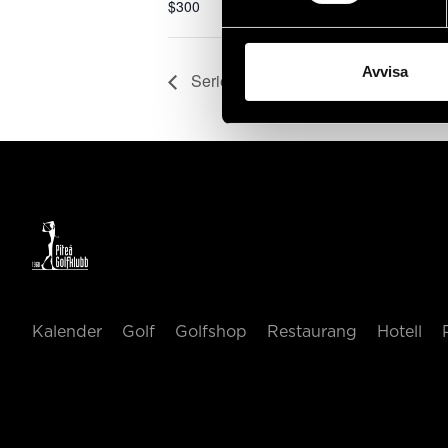
$300
Avvisa
Seriespel Div II Norra
Kalender
Golf
Golfshop
Restaurang
Hotell