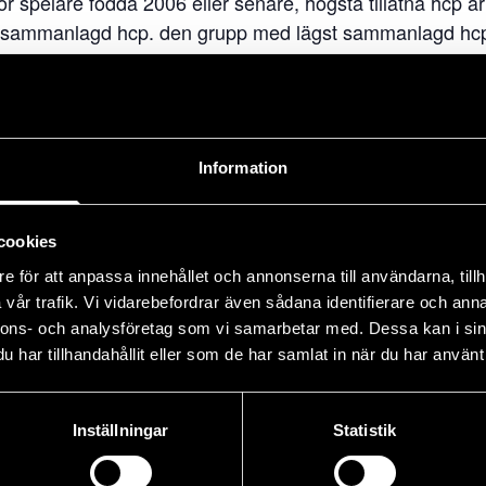
r spelare födda 2006 eller senare, högsta tillåtna hcp är 
å sammanlagd hcp. den grupp med lägst sammanlagd hcp 
ret måste bestå av samma spelare i kvalificeringsomgå
Information
cookies
e för att anpassa innehållet och annonserna till användarna, tillh
vår trafik. Vi vidarebefordrar även sådana identifierare och anna
R
PLATS
nnons- och analysföretag som vi samarbetar med. Dessa kan i sin
bolaget
Piteå GK
har tillhandahållit eller som de har samlat in när du har använt 
Inställningar
Statistik