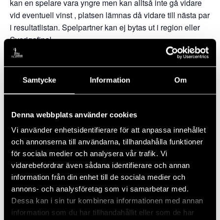
kan en spelare vara yngre men kan alltså inte gå vidare
vid eventuell vinst , platsen lämnas då vidare till nästa par
i resultatlistan. Spelpartner kan ej bytas ut i region eller
Sverigefinal.
Samtycke
Information
Om
Lägg till i kalender
Denna webbplats använder cookies
Vi använder enhetsidentifierare för att anpassa innehållet
och annonserna till användarna, tillhandahålla funktioner
DETALJER
för sociala medier och analysera vår trafik. Vi
vidarebefordrar även sådana identifierare och annan
Datum:
information från din enhet till de sociala medier och
14 juli, 2023
annons- och analysföretag som vi samarbetar med.
Dessa kan i sin tur kombinera informationen med annan
PLATS
information som du har tillhandahållit eller som de har