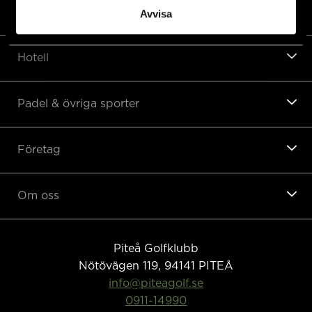
Restaurang
Avvisa
Hotell
Padel & övriga sporter
Företag
Om oss
Piteå Golfklubb
Nötövägen 119, 94141
PITEÅ
info@piteagolf.se
0911-14990