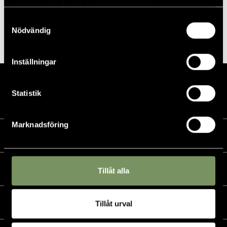
Piteå GK
samlat in när du har använt deras tjänster.
Samtyckesval
Rangen stängd mellan 06.00-10.30 på grund
NVGF Junior Tour # 2
Nödvändig
Luleå GK
av klippning.
Inställningar
Statistik
Marknadsföring
Kalender
Golf
Tillåt alla
Golfshop
Tillåt urval