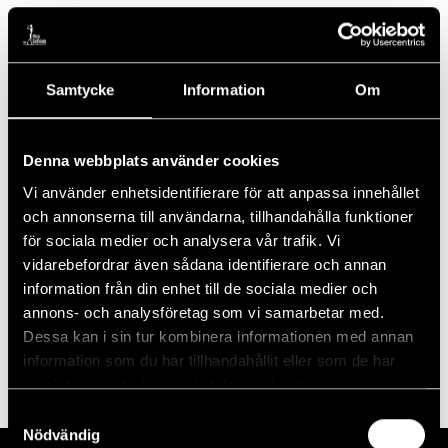
Lägg till i kalender
Samtycke
Information
Om
DETALJER
Denna webbplats använder cookies
Start:
18 juni, 2022
Vi använder enhetsidentifierare för att anpassa innehållet
Slutar:
och annonserna till användarna, tillhandahålla funktioner
för sociala medier och analysera vår trafik. Vi
19 juni, 2022
vidarebefordrar även sådana identifierare och annan
information från din enhet till de sociala medier och
PLATS
annons- och analysföretag som vi samarbetar med.
Dicon Arena
Dessa kan i sin tur kombinera informationen med annan
information som du har tillhandahållit eller som de har
Motionsgolfens Midnattsgolf
Restaurangen abonnerad
samlat in när du har använt deras tjänster.
Samtyckesval
Nödvändig