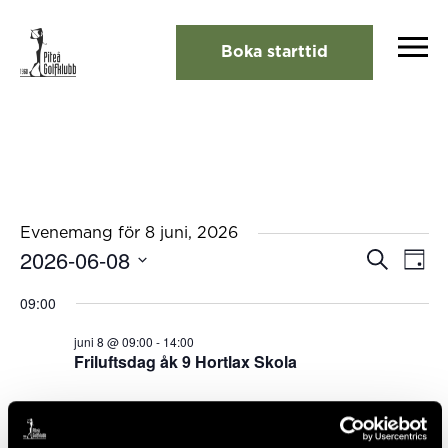
Boka starttid
Evenemang för 8 juni, 2026
2026-06-08
Eveneman
Eve
Sök
Dag
Search
vyna
Välj
and
09:00
Views
datum.
Navigation
juni 8 @ 09:00
-
14:00
Friluftsdag åk 9 Hortlax Skola
Föregående dag
Nästa dag