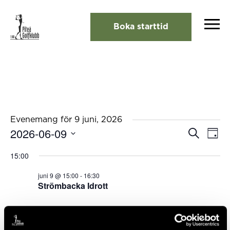
Boka starttid
Evenemang för 9 juni, 2026
2026-06-09
Eveneman
Eve
Sök
Dag
Search
vyna
Välj
and
15:00
Views
datum.
Navigation
juni 9 @ 15:00
-
16:30
Strömbacka Idrott
Föregående dag
Nästa dag