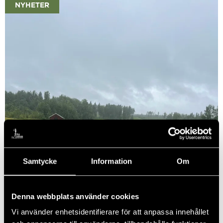
NYHETER
Samtycke
Information
Om
Info från banpersonalen 7/8
Denna webbplats använder cookies
26...
Vi använder enhetsidentifierare för att anpassa innehållet