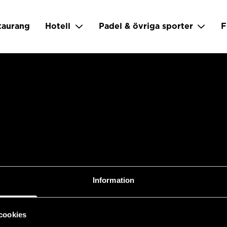
taurang
Hotell
Padel & övriga sporter
F
Padel & övriga sporter
Företag
Om oss
Information
Piteå Golfklubb
Nötövägen 119, 94141
PITEÅ
cookies
info@piteagolf.se