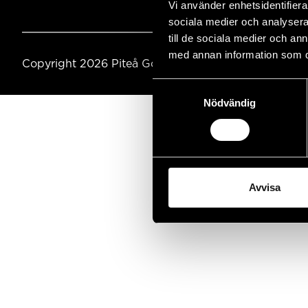
Vi använder enhetsidentifierar
sociala medier och analysera 
till de sociala medier och a
med annan information som du 
Copyright 2026 Piteå Golfklubb
Samtyckesval
Nödvändig
Avvisa