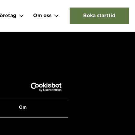
öretag
Om oss
Boka starttid
Om