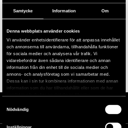
Lägg till i kalender
Samtycke
Information
Om
DETALJER
Denna webbplats använder cookies
Datum:
8 juli, 2023
Vi använder enhetsidentifierare för att anpassa innehållet
och annonserna till användarna, tillhandahålla funktioner
för sociala medier och analysera vår trafik. Vi
PLATS
vidarebefordrar även sådana identifierare och annan
Pite havsbad
information från din enhet till de sociala medier och
annons- och analysföretag som vi samarbetar med.
NVGF Breddläger
NVGF Junior Tour # 1 Piteå
Dessa kan i sin tur kombinera informationen med annan
information som du har tillhandahållit eller som de har
samlat in när du har använt deras tjänster.
Samtyckesval
Nödvändig
Inställningar