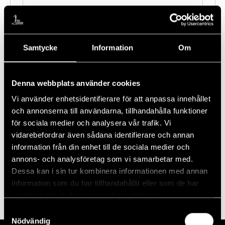
Evenemang på denna plats
Samtycke
Information
Om
Inga resultat hittades.
Notis
Denna webbplats använder cookies
Kommande
Vi använder enhetsidentifierare för att anpassa innehållet
Välj
och annonserna till användarna, tillhandahålla funktioner
datum.
Evenemang
Föregående
Idag
Nästa
för sociala medier och analysera vår trafik. Vi
Evenema
vidarebefordrar även sådana identifierare och annan
information från din enhet till de sociala medier och
Prenumerera på kalender
annons- och analysföretag som vi samarbetar med.
Dessa kan i sin tur kombinera informationen med annan
information som du har tillhandahållit eller som de har
samlat in när du har använt deras tjänster.
Samtyckesval
Nödvändig