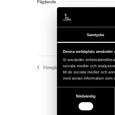
nyckelord.
Pågående
juni 4 @ 11:00
-
juni 6 @ 12
Älvsbyn Gymna
Samtycke
Delar av rangen abonnerad
Denna webbplats använder 
Vi använder enhetsidentifierar
sociala medier och analysera 
Föregående dag
till de sociala medier och a
med annan information som du 
Samtyckesval
Nödvändig