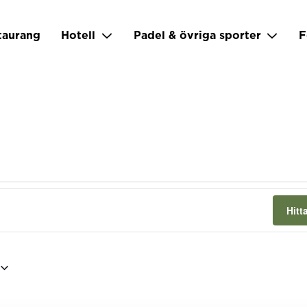
taurang
Hotell
Padel & övriga sporter
F
Hit