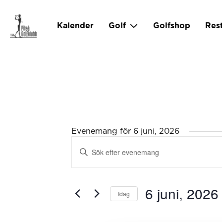
Kalender
Golf
Golfshop
Res
Evenemang för 6 juni, 2026
Evenemang
Ange
Search
and
nyckelord.
Views
Sök
Navigation
efter
6 juni, 2026
Idag
Evenemang
Välj
efter
datum.