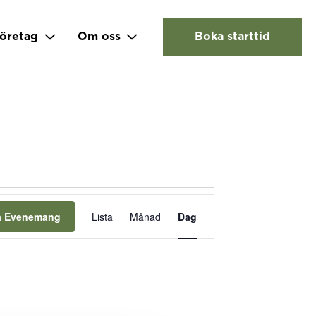
öretag
Om oss
Boka starttid
Evenemang
vynavigering
ta Evenemang
Lista
Månad
Dag