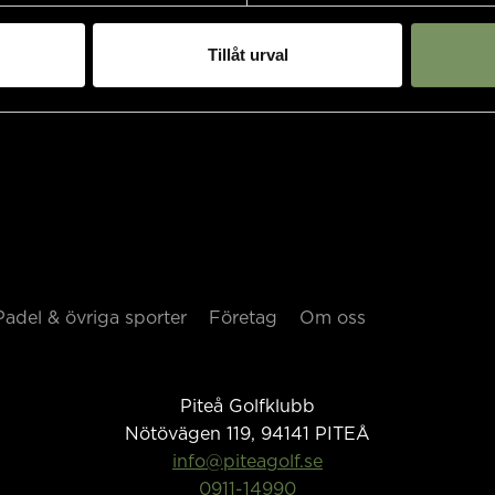
Tillåt urval
Padel & övriga sporter
Företag
Om oss
Piteå Golfklubb
Nötövägen 119, 94141
PITEÅ
info@piteagolf.se
0911-14990