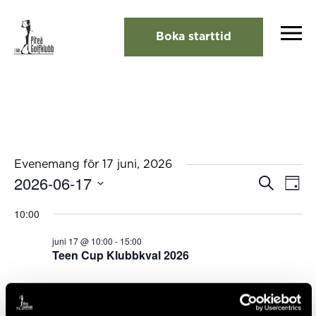
Boka starttid
Evenemang för 17 juni, 2026
2026-06-17
Eveneman
Eve
Sök
Dag
Search
vyna
Välj
and
10:00
Views
datum.
Navigation
juni 17 @ 10:00
-
15:00
Teen Cup Klubbkval 2026
Föregående dag
Nästa dag