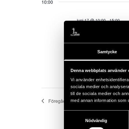
nyckelord.
10:00
juni 17 @ 10:00
-
15:00
Teen Cup Klubb
Välkommen till klubbkvalet 
största juniortävlingar och g
Samtycke
tillsammans på banan. Klubbt
information om klasser, spel
Lycka till och varmt välkomna
Denna webbplats använder 
Vi använder enhetsidentifierar
sociala medier och analysera 
till de sociala medier och a
Föregående dag
med annan information som du 
Samtyckesval
Nödvändig