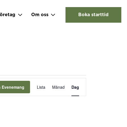
öretag
Om oss
Boka starttid
Evenemang
vynavigering
ta Evenemang
Lista
Månad
Dag