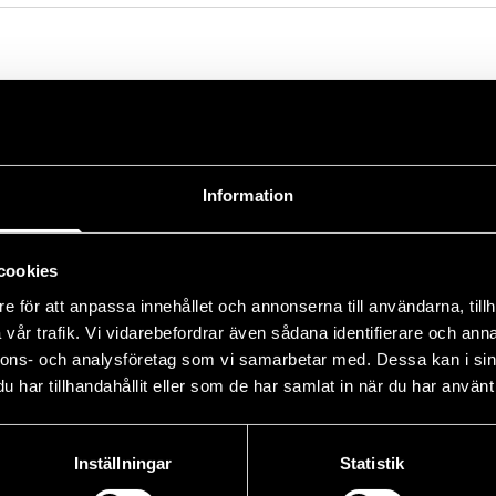
kval 2026
för Teen Cup på Piteå Golfklubb! Teen Cup är en av Sveriges
er unga golfare chansen att tävla, utvecklas och ha roligt
Information
ävlingen är första steget mot vidare spel i Teen Cup. Mer
form och anmälan finns i tävlingskalendern på mingolf.se,
 till en […]
cookies
e för att anpassa innehållet och annonserna till användarna, tillh
vår trafik. Vi vidarebefordrar även sådana identifierare och anna
nnons- och analysföretag som vi samarbetar med. Dessa kan i sin
har tillhandahållit eller som de har samlat in när du har använt 
Inställningar
Statistik