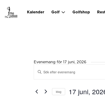
Kalender
Golf
Golfshop
Res
Evenemang för 17 juni, 2026
Evenemang
Ange
Search
and
nyckelord.
Views
Sök
Navigation
efter
17 juni, 202
Idag
Evenemang
Välj
efter
datum.