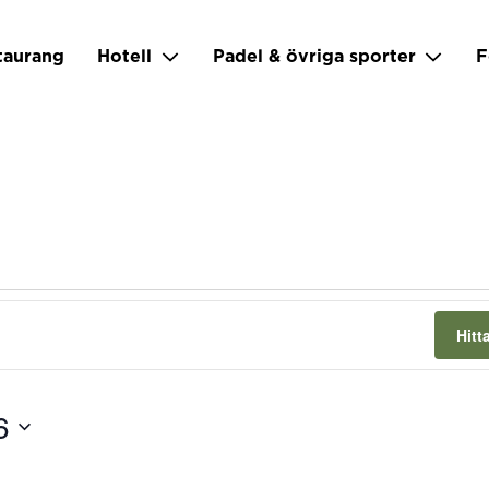
taurang
Hotell
Padel & övriga sporter
F
Hit
6