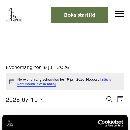
Boka starttid
Evenemang för 19 juli, 2026
No evenemang scheduled for 19 juli, 2026. Hoppa till
nästa
Notis
kommande evenemang
.
2026-07-19
Eveneman
Eve
Sök
Dag
Search
vyna
Välj
and
Views
datum.
Föregående dag
Nästa dag
Navigation