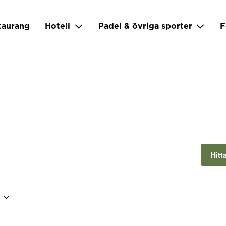
taurang
Hotell
Padel & övriga sporter
F
Hit