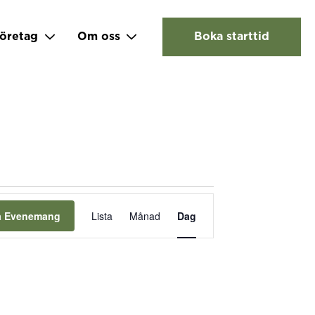
öretag
Om oss
Boka starttid
Evenemang
vynavigering
ta Evenemang
Lista
Månad
Dag