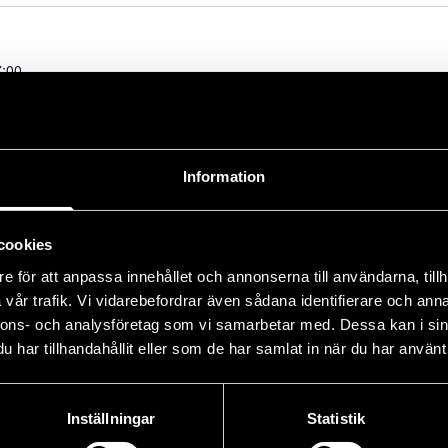
7:00
ch, herrar spelar vit tee. 18 hål torsdag +18 hål fredag
 Piteå Golfklubb har ett eget hotell med 80 bäddar direkt i
Information
. Hotellet är abbonerat för tävlande i Piteå Open med
 kvarn! För att boka rum kontakta Piteå golfklubb på 0911- 149
cookies
e för att anpassa innehållet och annonserna till användarna, tillh
vår trafik. Vi vidarebefordrar även sådana identifierare och anna
nnons- och analysföretag som vi samarbetar med. Dessa kan i sin
har tillhandahållit eller som de har samlat in när du har använt 
Inställningar
Statistik