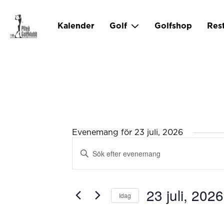
Kalender
Golf
Golfshop
Res
Evenemang för 23 juli, 2026
Evenemang
Ange
Search
and
nyckelord.
Views
Sök
Navigation
efter
23 juli, 2026
Idag
Evenemang
Välj
efter
datum.