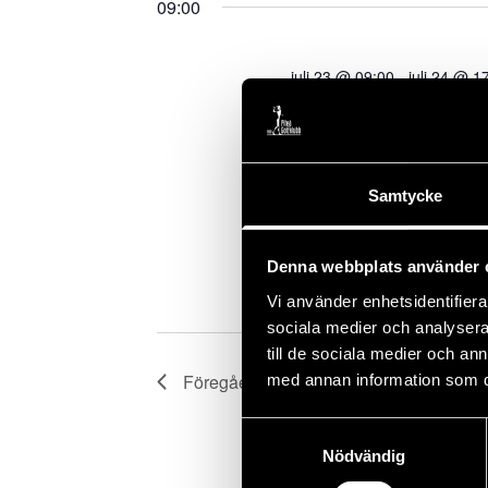
nyckelord.
09:00
juli 23 @ 09:00
-
juli 24 @ 1
Piteå Open
PITEÅ OPEN 2026 36 hål scrat
PRISBORD: 100 000:- Boende:
Samtycke
anslutning till anläggningen
förmånliga priser, först till
90. Det […]
Denna webbplats använder 
Vi använder enhetsidentifierar
sociala medier och analysera 
till de sociala medier och a
Föregående dag
med annan information som du 
Samtyckesval
Nödvändig