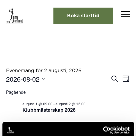
Boka starttid
Evenemang för 2 augusti, 2026
2026-08-02
Eveneman
Eve
Sök
Dag
Search
vyna
Välj
and
Pågående
Views
datum.
Navigation
augusti 1 @ 09:00
-
augusti 2 @ 15:00
Klubbmästerskap 2026
Föregående dag
Nästa dag